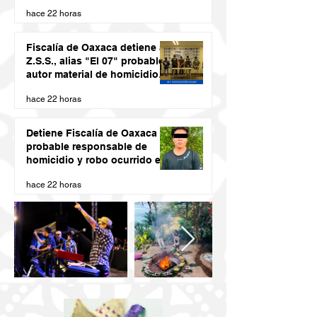
DESDE LAS JUVENTUDES
hace 22 horas
Fiscalía de Oaxaca detiene a
Z.S.S., alias "El 07" probable
autor material de homicidio
del ex presidente municipal
hace 22 horas
de San Juan Cacahuatepec
Detiene Fiscalía de Oaxaca a
probable responsable de
homicidio y robo ocurrido en
San Blas Atempa
hace 22 horas