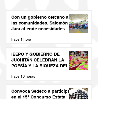
Con un gobierno cercano a
las comunidades, Salomón
Jara atiende necesidades
apremiantes de San Miguel
hace 1 hora
Tenango
IEEPO Y GOBIERNO DE
JUCHITÁN CELEBRAN LA
POESÍA Y LA RIQUEZA DEL
DIIDXAZÁ
hace 10 horas
Convoca Sedeco a participar
en el 15° Concurso Estatal
del Juguete Popular
Oaxaqueño 2026
hace 11 horas