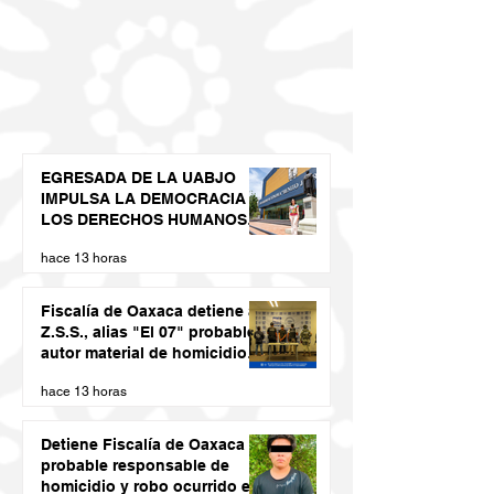
EGRESADA DE LA UABJO
IMPULSA LA DEMOCRACIA Y
LOS DERECHOS HUMANOS
DESDE LAS JUVENTUDES
hace 13 horas
Fiscalía de Oaxaca detiene a
Z.S.S., alias "El 07" probable
autor material de homicidio
del ex presidente municipal
hace 13 horas
de San Juan Cacahuatepec
Detiene Fiscalía de Oaxaca a
probable responsable de
homicidio y robo ocurrido en