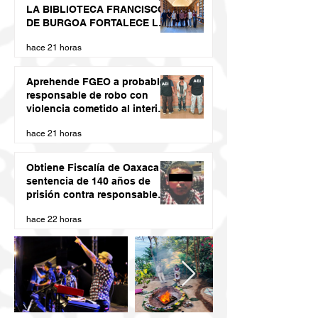
LA BIBLIOTECA FRANCISCO
DE BURGOA FORTALECE LA
MEMORIA HISTÓRICA DE LA
hace 21 horas
UABJO
Aprehende FGEO a probable
responsable de robo con
violencia cometido al interior
de un domicilio en la Sierra
hace 21 horas
Sur
Obtiene Fiscalía de Oaxaca
sentencia de 140 años de
prisión contra responsable
de secuestro agravado
hace 22 horas
cometido en la capital
oaxaqueña