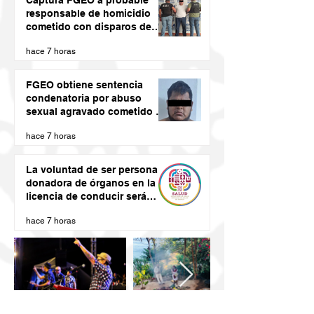
Captura FGEO a probable
responsable de homicidio
cometido con disparos de
arma de fuego
hace 7 horas
FGEO obtiene sentencia
condenatoria por abuso
sexual agravado cometido en
agravio de una niña en la
hace 7 horas
región de la Costa de Oaxaca
La voluntad de ser persona
donadora de órganos en la
licencia de conducir será
vinculante: SSO
hace 7 horas