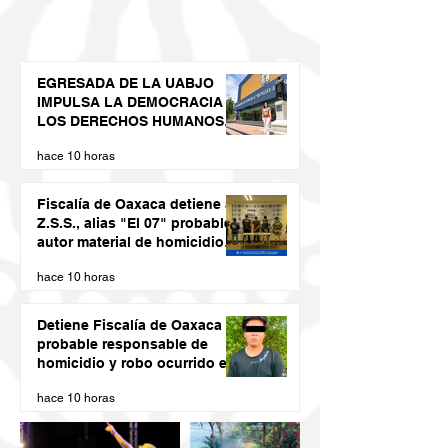
EGRESADA DE LA UABJO
IMPULSA LA DEMOCRACIA Y
LOS DERECHOS HUMANOS
DESDE LAS JUVENTUDES
hace 10 horas
Fiscalía de Oaxaca detiene a
Z.S.S., alias "El 07" probable
autor material de homicidio
del ex presidente municipal
hace 10 horas
de San Juan Cacahuatepec
Detiene Fiscalía de Oaxaca a
probable responsable de
homicidio y robo ocurrido en
San Blas Atempa
hace 10 horas