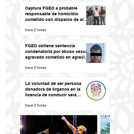
Captura FGEO a probable
responsable de homicidio
cometido con disparos de arma
de fuego
hace 2 horas
FGEO obtiene sentencia
condenatoria por abuso sexual
agravado cometido en agravio
de una niña en la región de la
hace 2 horas
Costa de Oaxaca
La voluntad de ser persona
donadora de órganos en la
licencia de conducir será
vinculante: SSO
hace 2 horas