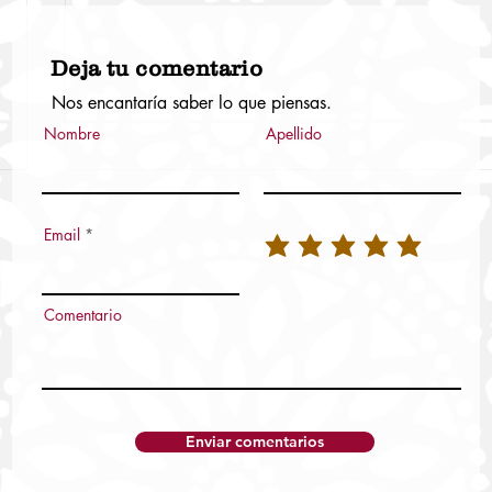
Deja tu comentario
Nos encantaría saber lo que piensas.
Nombre
Apellido
Email
Comentario
Enviar comentarios
FGEO obtiene sentencia condenatoria por
abuso sexual agravado cometido en