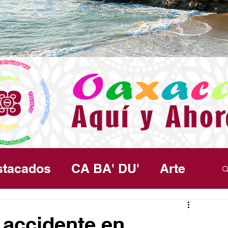
stacados
CA BA' DU'
Arte
ma
Política
Seguridad
Salud
 accidente en