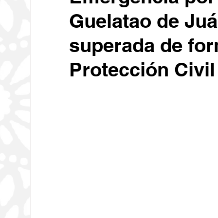
Guelatao de Juá
Educación
Economía
C
superada de for
Deportes
Medio Ambiente
Protección Civil
Diputados
Carrusel
Ses
Religión
Tecnología
Oax
Sociales