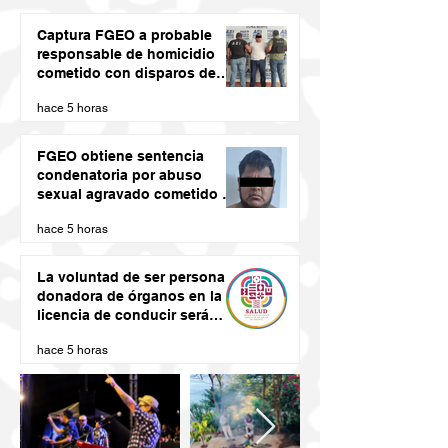
Captura FGEO a probable
responsable de homicidio
cometido con disparos de
arma de fuego
hace 5 horas
FGEO obtiene sentencia
condenatoria por abuso
sexual agravado cometido en
agravio de una niña en la
hace 5 horas
región de la Costa de Oaxaca
La voluntad de ser persona
donadora de órganos en la
licencia de conducir será
vinculante: SSO
hace 5 horas