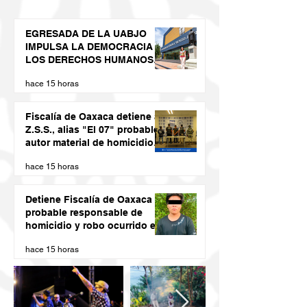
EGRESADA DE LA UABJO
IMPULSA LA DEMOCRACIA Y
LOS DERECHOS HUMANOS
DESDE LAS JUVENTUDES
hace 15 horas
Fiscalía de Oaxaca detiene a
Z.S.S., alias "El 07" probable
autor material de homicidio
del ex presidente municipal
hace 15 horas
de San Juan Cacahuatepec
Detiene Fiscalía de Oaxaca a
probable responsable de
homicidio y robo ocurrido en
San Blas Atempa
hace 15 horas