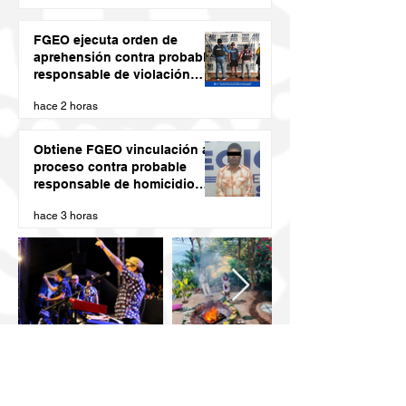
FGEO ejecuta orden de
aprehensión contra probable
responsable de violación
agravada en Matías Romero
hace 2 horas
Obtiene FGEO vinculación a
proceso contra probable
responsable de homicidio
calificado con ventaja
hace 3 horas
cometido en la Costa