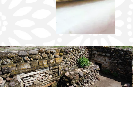
La voluntad de ser persona donadora de
órganos en la licencia de conducir será
vinculante: SSO