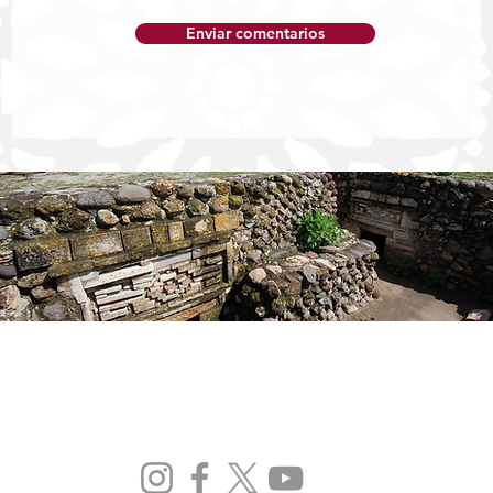
Enviar comentarios
Fortalece SSO acciones de vigilancia
epidemiológica para prevenir
enfermedades diarreicas agudas
Publicidad
Contáctanos