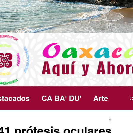
stacados
CA BA' DU'
Arte
ma
Política
Seguridad
Salud
41 prótesis oculares,