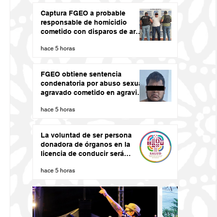
Captura FGEO a probable
responsable de homicidio
cometido con disparos de arma
de fuego
hace 5 horas
FGEO obtiene sentencia
condenatoria por abuso sexual
agravado cometido en agravio
de una niña en la región de la
hace 5 horas
Costa de Oaxaca
La voluntad de ser persona
donadora de órganos en la
licencia de conducir será
vinculante: SSO
hace 5 horas