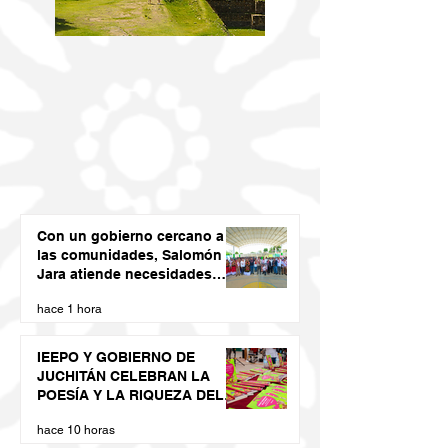
Con un gobierno cercano a
las comunidades, Salomón
Jara atiende necesidades
apremiantes de San Miguel
hace 1 hora
Tenango
IEEPO Y GOBIERNO DE
JUCHITÁN CELEBRAN LA
POESÍA Y LA RIQUEZA DEL
DIIDXAZÁ
hace 10 horas