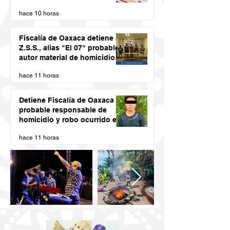
DESDE LAS JUVENTUDES
hace 10 horas
Fiscalía de Oaxaca detiene a
Z.S.S., alias "El 07" probable
autor material de homicidio
del ex presidente municipal
hace 11 horas
de San Juan Cacahuatepec
Detiene Fiscalía de Oaxaca a
probable responsable de
homicidio y robo ocurrido en
San Blas Atempa
hace 11 horas