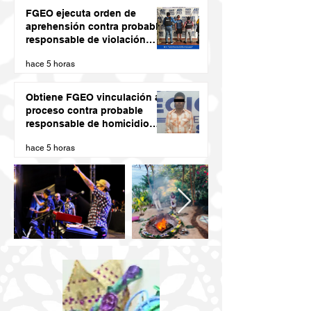
FGEO ejecuta orden de
aprehensión contra probable
responsable de violación
agravada en Matías Romero
hace 5 horas
Obtiene FGEO vinculación a
proceso contra probable
responsable de homicidio
calificado con ventaja
hace 5 horas
cometido en la Costa