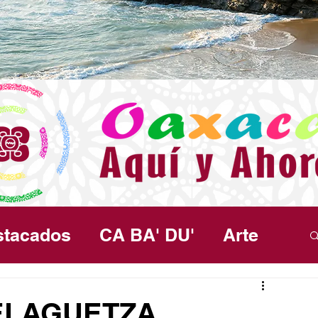
stacados
CA BA' DU'
Arte
ma
Política
Seguridad
Salud
ELAGUETZA