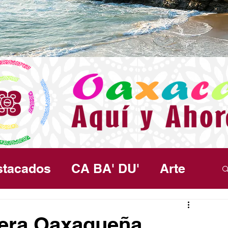
stacados
CA BA' DU'
Arte
ma
Política
Seguridad
Salud
era Oaxaqueña