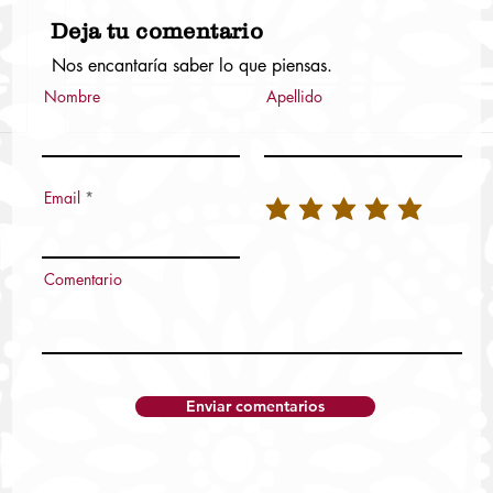
Deja tu comentario
Nos encantaría saber lo que piensas.
Nombre
Apellido
Email
Comentario
Enviar comentarios
Destina Sheinbaum 37 mmdp para
infraestructura carretera de Oaxaca