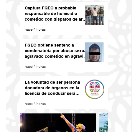
Captura FGEO a probable
responsable de homicidio
cometido con disparos de arma
de fuego
hace 4 horas
FGEO obtiene sentencia
condenatoria por abuso sexual
agravado cometido en agravio
de una niña en la región de la
hace 4 horas
Costa de Oaxaca
La voluntad de ser persona
donadora de órganos en la
licencia de conducir será
vinculante: SSO
hace 4 horas