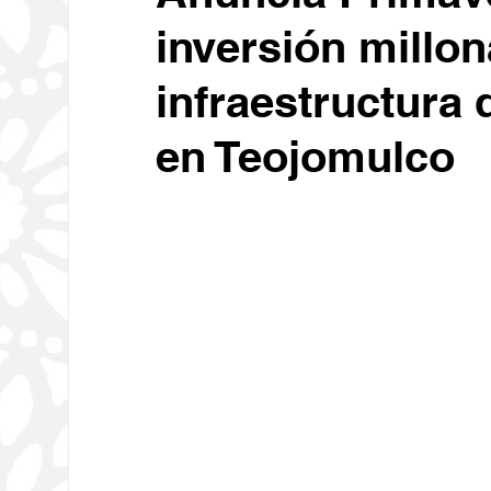
inversión millon
Educación
Economía
C
infraestructura 
Deportes
Medio Ambiente
en Teojomulco
Diputados
Carrusel
Ses
Religión
Tecnología
Oax
Sociales