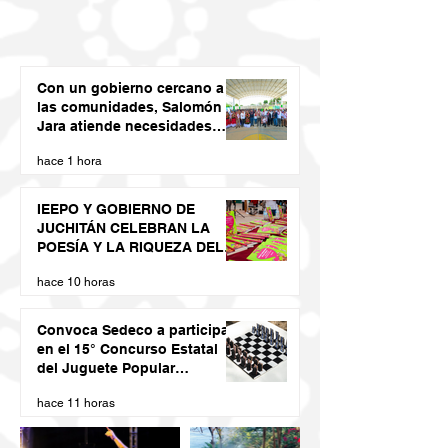
Con un gobierno cercano a
las comunidades, Salomón
Jara atiende necesidades
apremiantes de San Miguel
hace 1 hora
Tenango
IEEPO Y GOBIERNO DE
JUCHITÁN CELEBRAN LA
POESÍA Y LA RIQUEZA DEL
DIIDXAZÁ
hace 10 horas
Convoca Sedeco a participar
en el 15° Concurso Estatal
del Juguete Popular
Oaxaqueño 2026
hace 11 horas